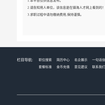
1.本平台仅供信息发布。
2.请告知用人单位，该信息是在镇海人才网上看到的
3.求职过程中请勿缴纳费用,保持谨慎。
栏目导航:
职位搜索
简历中心
名企展示
一句话
套餐标准
金币充值
意见建议
联系我