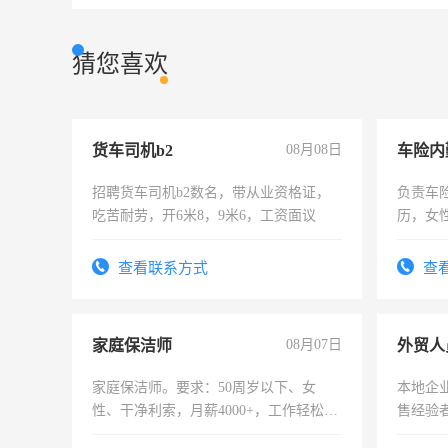
猜您喜欢
货车司机b2
08月08日
车险内
招聘货车司机b2数名，带从业资格证，
负责车
吃苦耐劳，开6米8，9米6，工资面议
历，女性
操作，
试用期1
查看联系方式
查
家庭保洁师
08月07日
外贸人
家庭保洁师。要求：50周岁以下、女
本地企
性、干净利索，月薪4000+，工作轻松，
售经验
时间灵活，不需坐班，适合宝妈、全职