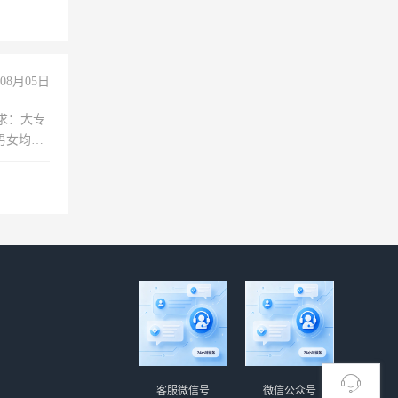
08月05日
求：大专
男女均
过医药代
+绩效，
客服微信号
微信公众号