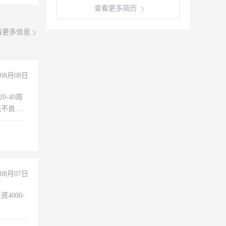
查看更多简历
看更多信息
08月08日
0-40周
无不良嗜
准八人间住
倒，每月
0小时
08月07日
4000-
。