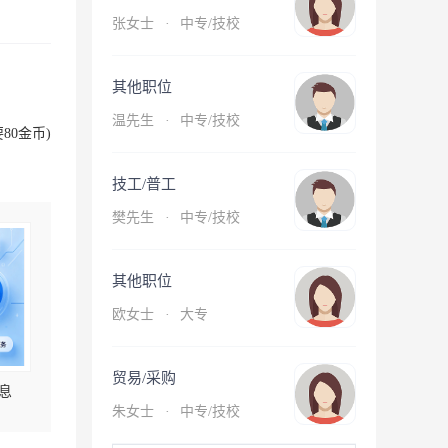
张女士
·
中专/技校
其他职位
温先生
·
中专/技校
80金币)
技工/普工
樊先生
·
中专/技校
其他职位
欧女士
·
大专
贸易/采购
息
朱女士
·
中专/技校