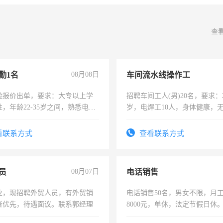
查
勤1名
08月08日
车间流水线操作工
险报价出单，要求：大专以上学
招聘车间工人(男)20名，要求：2
，年龄22-35岁之间，熟悉电脑
岁，电焊工10人，身体健康，
工作态度认真，具有团队精神，
好。薪资：4500-7000元，标
-3个月，转正后交纳五险，
宿，免费发放劳保用品，两班
看联系方式
查看联系方式
25号准时发放工资，工作时间1
员
08月07日
电话销售
业，现招聘外贸人员，有外贸销
电话销售50名，男女不限，月工资
者优先，待遇面议。联系郭经理
8000元，单休，法定节假日休