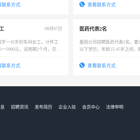
看联系方式
查看联系方式
工
08月07日
医药代表2名
周岁一45岁的车间女工，计件工
基因公司招聘医药代表2名，要
00一5000元，试用期2个月，交五
以下学历，年龄25-45岁之间，
年薪假，年底福利
可，需要具有营销经验，从事
表或者有医学资质的优先，底薪
看联系方式
查看联系方式
交五险。
信息
招聘资讯
发布简历
企业入驻
会员中心
法律申明
们