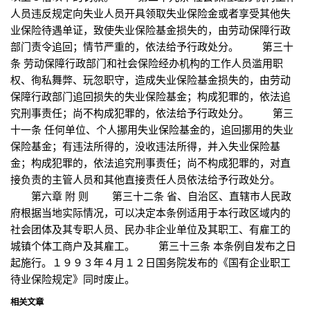
人员违反规定向失业人员开具领取失业保险金或者享受其他失
业保险待遇单证，致使失业保险基金损失的，由劳动保障行政
部门责令追回；情节严重的，依法给予行政处分。 第三十
条 劳动保障行政部门和社会保险经办机构的工作人员滥用职
权、徇私舞弊、玩忽职守，造成失业保险基金损失的，由劳动
保障行政部门追回损失的失业保险基金；构成犯罪的，依法追
究刑事责任；尚不构成犯罪的，依法给予行政处分。 第三
十一条 任何单位、个人挪用失业保险基金的，追回挪用的失业
保险基金；有违法所得的，没收违法所得，并入失业保险基
金；构成犯罪的，依法追究刑事责任；尚不构成犯罪的，对直
接负责的主管人员和其他直接责任人员依法给予行政处分。
第六章 附 则 第三十二条 省、自治区、直辖市人民政
府根据当地实际情况，可以决定本条例适用于本行政区域内的
社会团体及其专职人员、民办非企业单位及其职工、有雇工的
城镇个体工商户及其雇工。 第三十三条 本条例自发布之日
起施行。１９９３年４月１２日国务院发布的《国有企业职工
待业保险规定》同时废止。
相关文章