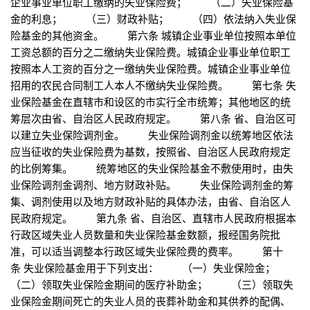
企业事业单位职工缴纳的失业保险费； （二）失业保险基
金的利息； （三）财政补贴； （四）依法纳入失业保
险基金的其他资金。 第六条 城镇企业事业单位按照本单位
工资总额的百分之二缴纳失业保险费。城镇企业事业单位职工
按照本人工资的百分之一缴纳失业保险费。城镇企业事业单位
招用的农民合同制工人本人不缴纳失业保险费。 第七条 失
业保险基金在直辖市和设区的市实行全市统筹；其他地区的统
筹层次由省、自治区人民政府规定。 第八条 省、自治区可
以建立失业保险调剂金。 失业保险调剂金以统筹地区依法
应当征收的失业保险费为基数，按照省、自治区人民政府规定
的比例筹集。 统筹地区的失业保险基金不敷使用时，由失
业保险调剂金调剂、地方财政补贴。 失业保险调剂金的筹
集、调剂使用以及地方财政补贴的具体办法，由省、自治区人
民政府规定。 第九条 省、自治区、直辖市人民政府根据本
行政区域失业人员数量和失业保险基金数额，报经国务院批
准，可以适当调整本行政区域失业保险费的费率。 第十
条 失业保险基金用于下列支出： （一）失业保险金；
（二）领取失业保险金期间的医疗补助金； （三）领取失
业保险金期间死亡的失业人员的丧葬补助金和其供养的配偶、