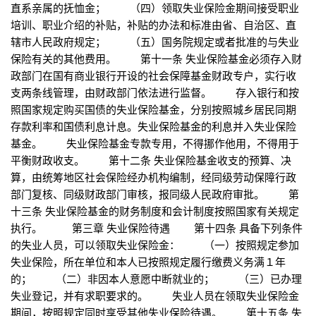
直系亲属的抚恤金； （四）领取失业保险金期间接受职业
培训、职业介绍的补贴，补贴的办法和标准由省、自治区、直
辖市人民政府规定； （五）国务院规定或者批准的与失业
保险有关的其他费用。 第十一条 失业保险基金必须存入财
政部门在国有商业银行开设的社会保障基金财政专户，实行收
支两条线管理，由财政部门依法进行监督。 存入银行和按
照国家规定购买国债的失业保险基金，分别按照城乡居民同期
存款利率和国债利息计息。失业保险基金的利息并入失业保险
基金。 失业保险基金专款专用，不得挪作他用，不得用于
平衡财政收支。 第十二条 失业保险基金收支的预算、决
算，由统筹地区社会保险经办机构编制，经同级劳动保障行政
部门复核、同级财政部门审核，报同级人民政府审批。 第
十三条 失业保险基金的财务制度和会计制度按照国家有关规定
执行。 第三章 失业保险待遇 第十四条 具备下列条件
的失业人员，可以领取失业保险金： （一）按照规定参加
失业保险，所在单位和本人已按照规定履行缴费义务满１年
的； （二）非因本人意愿中断就业的； （三）已办理
失业登记，并有求职要求的。 失业人员在领取失业保险金
期间，按照规定同时享受其他失业保险待遇。 第十五条 失