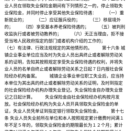
业人员在领取失业保险金期间有下列情形之一的，停止领取失
业保险金，并同时停止享受其他失业保险待遇： （一）重
新就业的； （二）应征服兵役的； （三）移居境外
的； （四）享受基本养老保险待遇的； （五）被判刑
收监执行或者被劳动教养的； （六）无正当理由，拒不接
受当地人民政府指定的部门或者机构介绍的工作的；
（七）有法律、行政法规规定的其他情形的。 第十六条 城
镇企业事业单位应当及时为失业人员出具终止或者解除劳动关
系的证明，告知其按照规定享受失业保险待遇的权利，并将失
业人员的名单自终止或者解除劳动关系之日起７日内报社会保
险经办机构备案。 城镇企业事业单位职工失业后，应当持
本单位为其出具的终止或者解除劳动关系的证明，及时到指定
的社会保险经办机构办理失业登记。失业保险金自办理失业登
记之日起计算。 失业保险金由社会保险经办机构按月发
放。社会保险经办机构为失业人员开具领取失业保险金的单
证，失业人员凭单证到指定银行领取失业保险金。 第十七
条 失业人员失业前所在单位和本人按照规定累计缴费时间满１
年不足５年的，领取失业保险金的期限最长为１２个月；累计