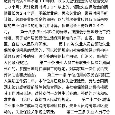
缴费时间满５年不足１０年的，领取失业保险金的期限最长为
１８个月；累计缴费时间１０年以上的，领取失业保险金的期
限最长为２４个月。重新就业后，再次失业的，缴费时间重新
计算，领取失业保险金的期限可以与前次失业应领取而尚未领
取的失业保险金的期限合并计算，但是最长不得超过２４个
月。 第十八条 失业保险金的标准，按照低于当地最低工资
标准、高于城市居民最低生活保障标准的水平，由省、自治
区、直辖市人民政府确定。 第十九条 失业人员在领取失业
保险金期间患病就医的，可以按照规定向社会保险经办机构申
请领取医疗补助金。医疗补助金的标准由省、自治区、直辖市
人民政府规定。 第二十条 失业人员在领取失业保险金期间
死亡的，参照当地对在职职工的规定，对其家属一次性发给丧
葬补助金和抚恤金。 第二十一条 单位招用的农民合同制工
人连续工作满１年，本单位并已缴纳失业保险费，劳动合同期
满未续订或者提前解除劳动合同的，由社会保险经办机构根据
其工作时间长短，对其支付一次性生活补助。补助的办法和标
准由省、自治区、直辖市人民政府规定。 第二十二条 城镇
企业事业单位成建制跨统筹地区转移，失业人员跨统筹地区流
动的，失业保险关系随之转迁。 第二十三条 失业人员符合